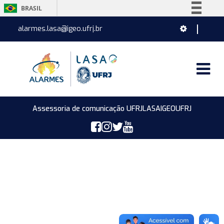
BRASIL
Simplifique!
alarmes.lasa@igeo.ufrj.br
Comunica BR
Participe
Acesso à informação
Legislação
Canais
Assessoria de comunicação UFRJ
LASA
IGEO
UFRJ