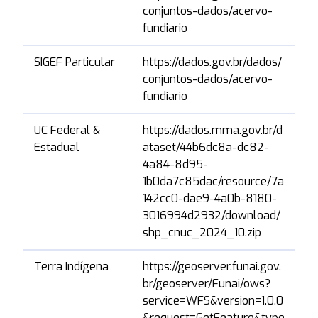
conjuntos-dados/acervo-
fundiario
SIGEF Particular
https://dados.gov.br/dados/
0
conjuntos-dados/acervo-
fundiario
UC Federal &
https://dados.mma.gov.br/d
0
Estadual
ataset/44b6dc8a-dc82-
4a84-8d95-
1b0da7c85dac/resource/7a
142cc0-dae9-4a0b-8180-
3016994d2932/download/
shp_cnuc_2024_10.zip
Terra Indígena
https://geoserver.funai.gov.
0
br/geoserver/Funai/ows?
service=WFS&version=1.0.0
&request=GetFeature&type