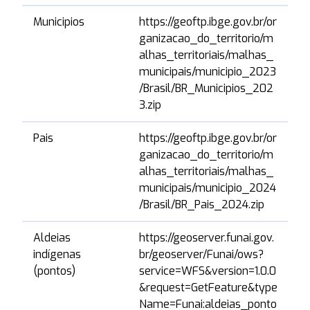
Municipios
https://geoftp.ibge.gov.br/or
0
ganizacao_do_territorio/m
alhas_territoriais/malhas_
municipais/municipio_2023
/Brasil/BR_Municipios_202
3.zip
Pais
https://geoftp.ibge.gov.br/or
1
ganizacao_do_territorio/m
alhas_territoriais/malhas_
municipais/municipio_2024
/Brasil/BR_Pais_2024.zip
Aldeias
https://geoserver.funai.gov.
0
indígenas
br/geoserver/Funai/ows?
(pontos)
service=WFS&version=1.0.0
&request=GetFeature&type
Name=Funai:aldeias_ponto