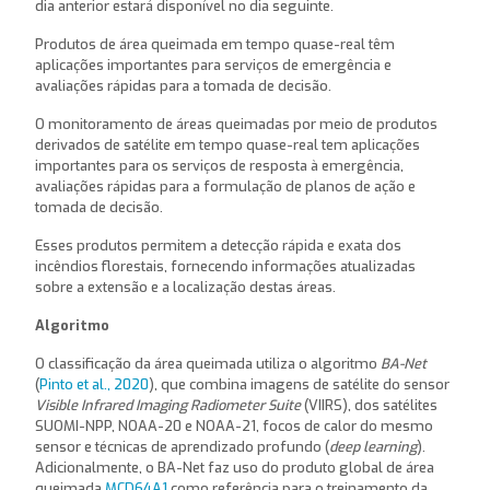
dia anterior estará disponível no dia seguinte.
Produtos de área queimada em tempo quase-real têm
aplicações importantes para serviços de emergência e
avaliações rápidas para a tomada de decisão.
O monitoramento de áreas queimadas por meio de produtos
derivados de satélite em tempo quase-real tem aplicações
importantes para os serviços de resposta à emergência,
avaliações rápidas para a formulação de planos de ação e
tomada de decisão.
Esses produtos permitem a detecção rápida e exata dos
incêndios florestais, fornecendo informações atualizadas
sobre a extensão e a localização destas áreas.
Algoritmo
O classificação da área queimada utiliza o algoritmo
BA-Net
(
Pinto et al., 2020
), que combina imagens de satélite do sensor
Visible Infrared Imaging Radiometer Suite
(VIIRS), dos satélites
SUOMI-NPP, NOAA-20 e NOAA-21, focos de calor do mesmo
sensor e técnicas de aprendizado profundo (
deep learning
).
Adicionalmente, o BA-Net faz uso do produto global de área
queimada
MCD64A1
como referência para o treinamento da