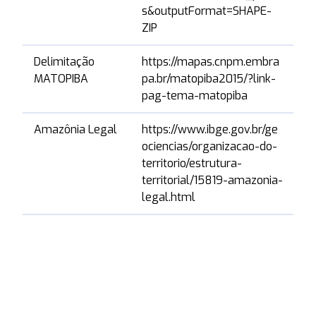
s&outputFormat=SHAPE-
ZIP
Delimitação
https://mapas.cnpm.embra
0
MATOPIBA
pa.br/matopiba2015/?link-
pag-tema-matopiba
Amazônia Legal
https://www.ibge.gov.br/ge
0
ociencias/organizacao-do-
territorio/estrutura-
territorial/15819-amazonia-
legal.html