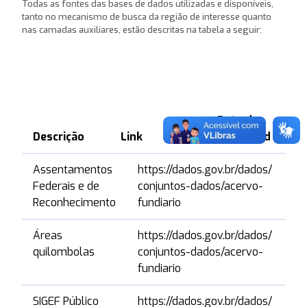
Todas as fontes das bases de dados utilizadas e disponíveis,
tanto no mecanismo de busca da região de interesse quanto
nas camadas auxiliares, estão descritas na tabela a seguir:
Data de
Descrição
Link
download
Descrição
Link
D
Assentamentos
https://dados.gov.br/dados/
0
d
Federais e de
conjuntos-dados/acervo-
Reconhecimento
fundiario
Áreas
https://dados.gov.br/dados/
0
quilombolas
conjuntos-dados/acervo-
fundiario
SIGEF Público
https://dados.gov.br/dados/
0