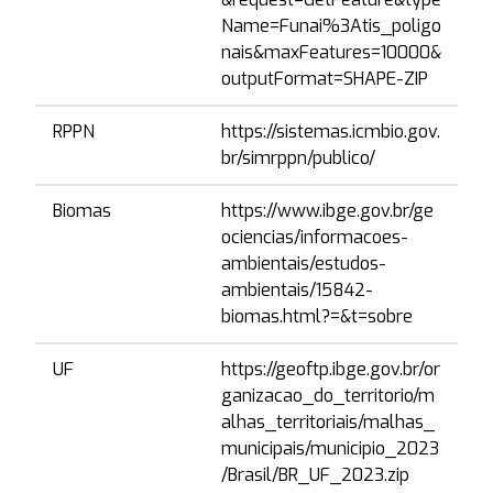
Name=Funai%3Atis_poligo
nais&maxFeatures=10000&
outputFormat=SHAPE-ZIP
RPPN
https://sistemas.icmbio.gov.
0
br/simrppn/publico/
Biomas
https://www.ibge.gov.br/ge
0
ociencias/informacoes-
ambientais/estudos-
ambientais/15842-
biomas.html?=&t=sobre
UF
https://geoftp.ibge.gov.br/or
0
ganizacao_do_territorio/m
alhas_territoriais/malhas_
municipais/municipio_2023
/Brasil/BR_UF_2023.zip