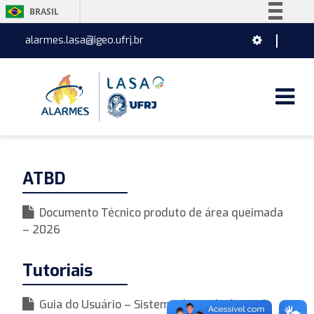
BRASIL
Simplifique!
alarmes.lasa@igeo.ufrj.br
Comunica BR
Participe
Acesso à informação
Legislação
Canais
ATBD
Documento Técnico produto de área queimada
– 2026
Tutoriais
Guia do Usuário – Sistema de Inteligência do