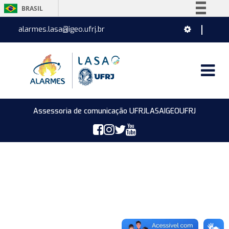
BRASIL
Simplifique!
alarmes.lasa@igeo.ufrj.br
Comunica BR
Participe
Acesso à informação
Legislação
Canais
Assessoria de comunicação UFRJ
LASA
IGEO
UFRJ