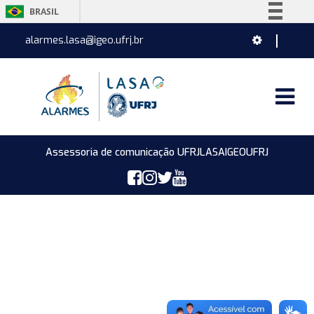
BRASIL
Simplifique!
alarmes.lasa@igeo.ufrj.br
Comunica BR
Participe
Acesso à informação
Legislação
Canais
Assessoria de comunicação UFRJ
LASA
IGEO
UFRJ