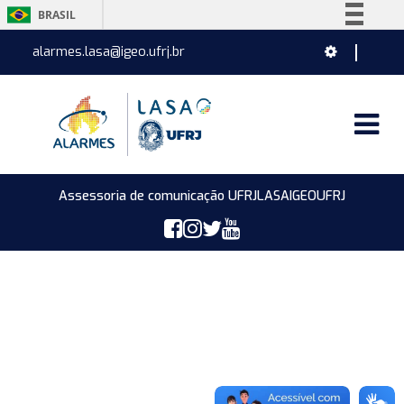
BRASIL
Simplifique!
alarmes.lasa@igeo.ufrj.br
Comunica BR
Participe
Acesso à informação
Legislação
Canais
Assessoria de comunicação UFRJ
LASA
IGEO
UFRJ