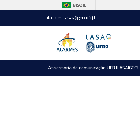
BRASIL
alarmes.lasa@igeo.ufrj.br
Assessoria de comunicação UFRJ
LASA
IGEO
U