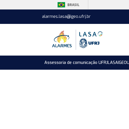
BRASIL
alarmes.lasa@igeo.ufrj.br
Assessoria de comunicação UFRJ
LASA
IGEO
U