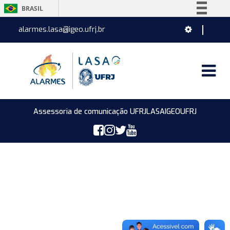
BRASIL
Simplifique!
alarmes.lasa@igeo.ufrj.br
Comunica BR
Participe
Acesso à informação
Legislação
Canais
Assessoria de comunicação UFRJ
LASA
IGEO
UFRJ