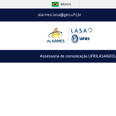
BRASIL
alarmes.lasa@igeo.ufrj.br
Assessoria de comunicação UFRJ
LASA
IGEO
U