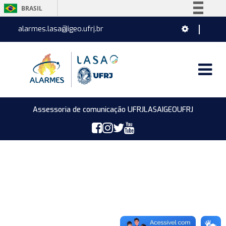
BRASIL
Simplifique!
alarmes.lasa@igeo.ufrj.br
Comunica BR
Participe
Acesso à informação
Legislação
Canais
Assessoria de comunicação UFRJ
LASA
IGEO
UFRJ