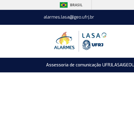
BRASIL
alarmes.lasa@igeo.ufrj.br
Assessoria de comunicação UFRJ
LASA
IGEO
U