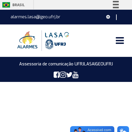
BRASIL
Simplifique!
alarmes.lasa@igeo.ufrj.br
Comunica BR
Participe
Acesso à informação
Legislação
Canais
Assessoria de comunicação UFRJ
LASA
IGEO
UFRJ