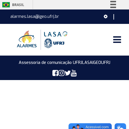
BRASIL
Simplifique!
alarmes.lasa@igeo.ufrj.br
Comunica BR
Participe
Acesso à informação
Legislação
Canais
Assessoria de comunicação UFRJ
LASA
IGEO
UFRJ