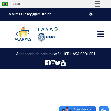
BRASIL
Simplifique!
alarmes.lasa@igeo.ufrj.br
Comunica BR
Participe
Acesso à informação
Legislação
Canais
Assessoria de comunicação UFRJ
LASA
IGEO
UFRJ