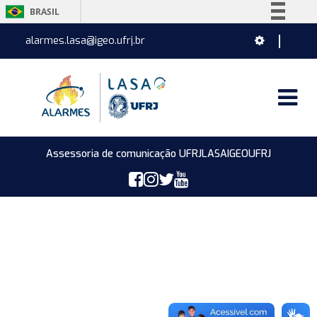
BRASIL
Simplifique!
alarmes.lasa@igeo.ufrj.br
Comunica BR
Participe
Acesso à informação
Legislação
Canais
Assessoria de comunicação UFRJ
LASA
IGEO
UFRJ