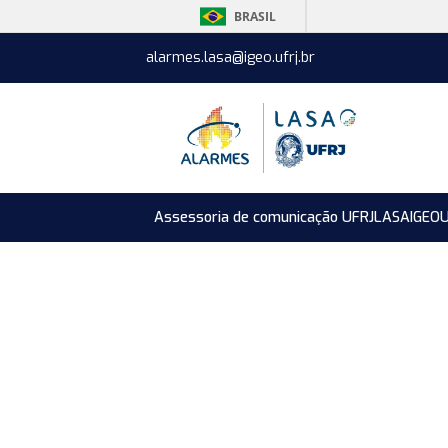
BRASIL
alarmes.lasa@igeo.ufrj.br
Assessoria de comunicação UFRJ
LASA
IGEO
U