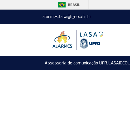
BRASIL
alarmes.lasa@igeo.ufrj.br
Assessoria de comunicação UFRJ
LASA
IGEO
U