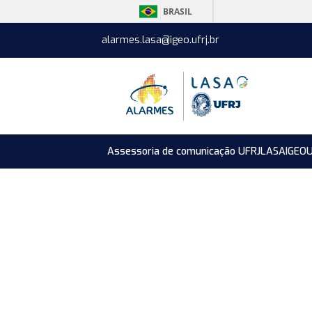
BRASIL
alarmes.lasa@igeo.ufrj.br
Assessoria de comunicação UFRJ
LASA
IGEO
U