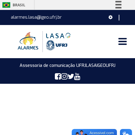
BRASIL
Simplifique!
alarmes.lasa@igeo.ufrj.br
Comunica BR
Participe
Acesso à informação
Legislação
Canais
Assessoria de comunicação UFRJ
LASA
IGEO
UFRJ