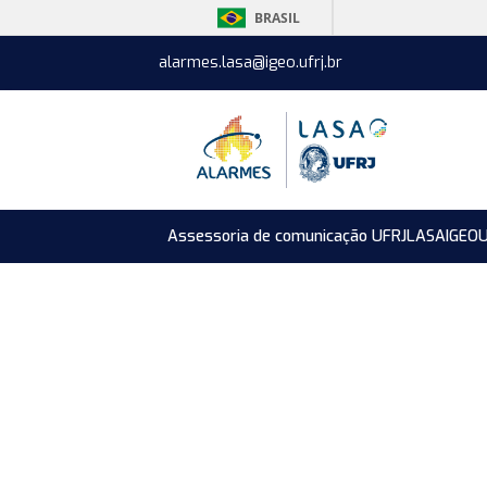
BRASIL
alarmes.lasa@igeo.ufrj.br
Assessoria de comunicação UFRJ
LASA
IGEO
U