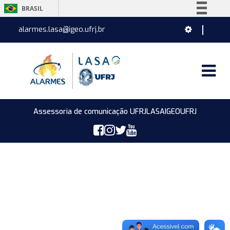
BRASIL
Simplifique!
alarmes.lasa@igeo.ufrj.br
Comunica BR
Participe
Acesso à informação
Legislação
Canais
Assessoria de comunicação UFRJ
LASA
IGEO
UFRJ