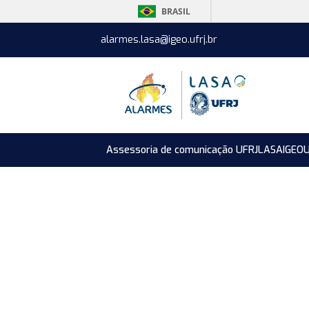
BRASIL
alarmes.lasa@igeo.ufrj.br
Assessoria de comunicação UFRJ
LASA
IGEO
U