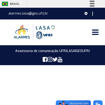
BRASIL
Simplifique!
alarmes.lasa@igeo.ufrj.br
Comunica BR
Participe
Acesso à informação
Legislação
Canais
Assessoria de comunicação UFRJ
LASA
IGEO
UFRJ