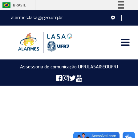
BRASIL
Simplifique!
alarmes.lasa@igeo.ufrj.br
Comunica BR
Participe
Acesso à informação
Legislação
Canais
Assessoria de comunicação UFRJ
LASA
IGEO
UFRJ