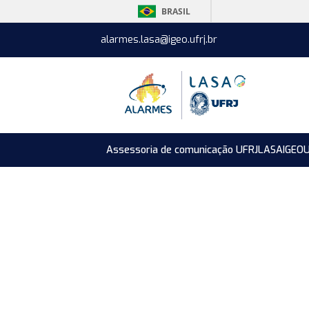
BRASIL
alarmes.lasa@igeo.ufrj.br
Assessoria de comunicação UFRJ
LASA
IGEO
U