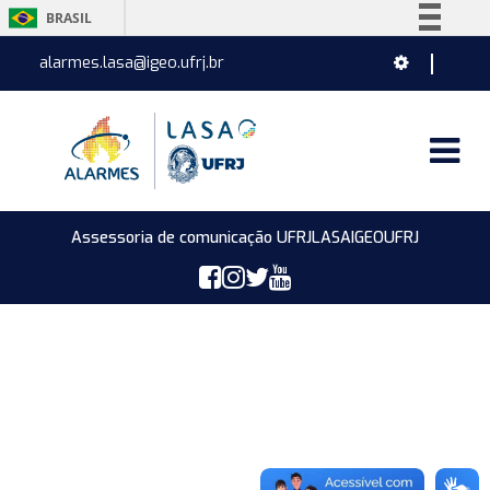
BRASIL
Simplifique!
alarmes.lasa@igeo.ufrj.br
Comunica BR
Participe
Acesso à informação
Legislação
Canais
Assessoria de comunicação UFRJ
LASA
IGEO
UFRJ