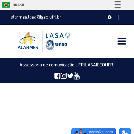
BRASIL
Simplifique!
alarmes.lasa@igeo.ufrj.br
Comunica BR
Participe
Acesso à informação
Legislação
Canais
Assessoria de comunicação UFRJ
LASA
IGEO
UFRJ