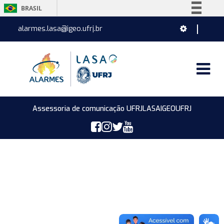
BRASIL
Simplifique!
alarmes.lasa@igeo.ufrj.br
Comunica BR
Participe
Acesso à informação
Legislação
Canais
Assessoria de comunicação UFRJ
LASA
IGEO
UFRJ