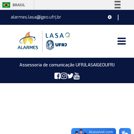
BRASIL
Simplifique!
alarmes.lasa@igeo.ufrj.br
Comunica BR
Participe
Acesso à informação
Legislação
Canais
Assessoria de comunicação UFRJ
LASA
IGEO
UFRJ