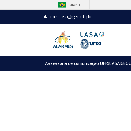
BRASIL
alarmes.lasa@igeo.ufrj.br
Assessoria de comunicação UFRJ
LASA
IGEO
U